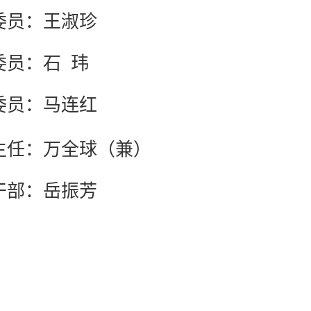
委员：王淑珍
委员：石 玮
委员：马连红
主任：万全球（兼）
干部：岳振芳