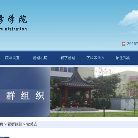
202
院系设置
管理机构
教学管理
学科带头人
招生指南
页
>
党群组织
>
党总支