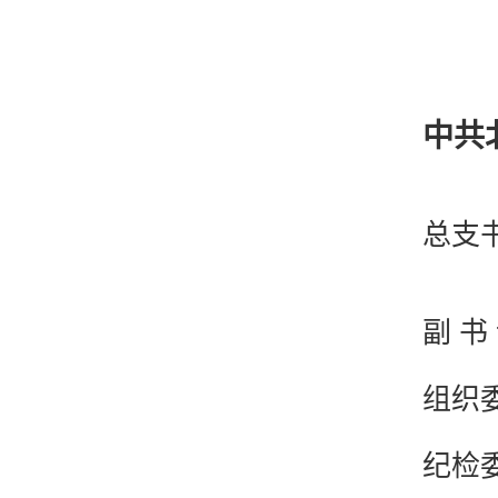
中共
总支
副 书
组织
纪检