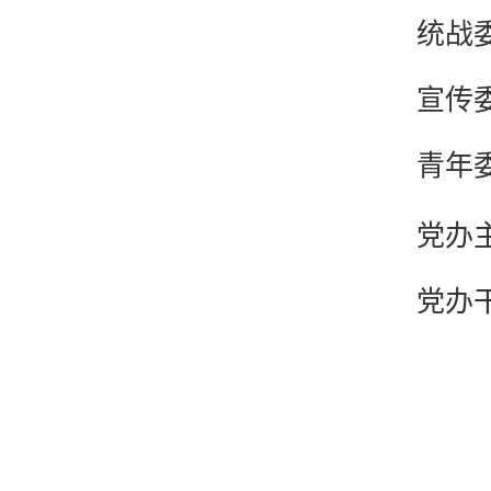
统战
宣传
青年
党办
党办